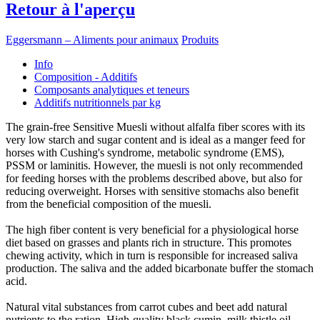
Retour à l'aperçu
Eggersmann – Aliments pour animaux
Produits
Info
Composition - Additifs
Composants analytiques et teneurs
Additifs nutritionnels par kg
The grain-free Sensitive Muesli without alfalfa fiber scores with its
very low starch and sugar content and is ideal as a manger feed for
horses with Cushing's syndrome, metabolic syndrome (EMS),
PSSM or laminitis. However, the muesli is not only recommended
for feeding horses with the problems described above, but also for
reducing overweight. Horses with sensitive stomachs also benefit
from the beneficial composition of the muesli.
The high fiber content is very beneficial for a physiological horse
diet based on grasses and plants rich in structure. This promotes
chewing activity, which in turn is responsible for increased saliva
production. The saliva and the added bicarbonate buffer the stomach
acid.
Natural vital substances from carrot cubes and beet add natural
nutrients to the ration. High-quality black cumin, milk thistle oil,