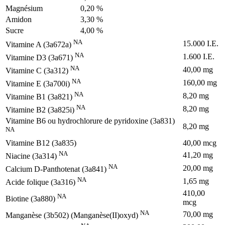
Magnésium
0,20 %
Amidon
3,30 %
Sucre
4,00 %
NA
15.000 I.E.
Vitamine A (3a672a)
NA
1.600 I.E.
Vitamine D3 (3a671)
NA
40,00 mg
Vitamine C (3a312)
NA
160,00 mg
Vitamine E (3a700i)
NA
8,20 mg
Vitamine B1 (3a821)
NA
8,20 mg
Vitamine B2 (3a825i)
Vitamine B6 ou hydrochlorure de pyridoxine (3a831)
8,20 mg
NA
Vitamine B12 (3a835)
40,00 mcg
NA
41,20 mg
Niacine (3a314)
NA
20,00 mg
Calcium D-Panthotenat (3a841)
NA
1,65 mg
Acide folique (3a316)
410,00
NA
Biotine (3a880)
mcg
NA
70,00 mg
Manganèse (3b502) (Manganèse(II)oxyd)