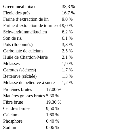
Green meal mixed
38,3 %
Fléole des prés
16,7 %
Farine d’extraction de lin
9,0 %
Farine d’extraction de tournesol
9,0 %
Schwarzkümmelkuchen
6,2 %
Son de riz
6,1 %
Pois (floconnés)
3,8 %
Carbonate de calcium
2,5 %
Huile de Chardon-Marie
2,1 %
Mélasses
1,9 %
Carottes (séchées)
1,7 %
Betterave (séchée)
1,3 %
Mélasse de betterave à sucre
1,2 %
Protéines brutes
17,00 %
Matières grasses brutes
5,30 %
Fibre brute
19,30 %
Cendres brutes
9,50 %
Calcium
1,60 %
Phosphore
0,40 %
Sodium
0,06 %