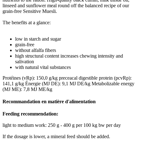
linseed and sunflower meal round off the balanced recipe of our
grain-free Sensitive Muesli.
The benefits at a glance:
low in starch and sugar
grain-free
without alfalfa fibers
high structural content increases chewing intensity and
salivation
with natural vital substances
Protéines (vRp): 150,0 g/kg
preceacal digestible protein (pcvRp):
141,1 g/kg
Énergie (MJ DE): 9,1 MJ DE/kg
Metabolizable energy
(MJ ME): 7,8 MJ ME/kg
Recommandation en matière d'alimentation
Feeding recommendation:
light to medium work: 250 g - 400 g per 100 kg bw per day
If the dosage is lower, a mineral feed should be added.