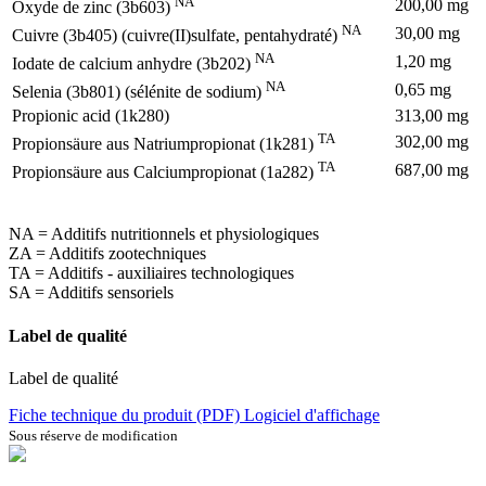
NA
200,00 mg
Oxyde de zinc (3b603)
NA
30,00 mg
Cuivre (3b405) (cuivre(II)sulfate, pentahydraté)
NA
1,20 mg
Iodate de calcium anhydre (3b202)
NA
0,65 mg
Selenia (3b801) (sélénite de sodium)
Propionic acid (1k280)
313,00 mg
TA
302,00 mg
Propionsäure aus Natriumpropionat (1k281)
TA
687,00 mg
Propionsäure aus Calciumpropionat (1a282)
NA = Additifs nutritionnels et physiologiques
ZA = Additifs zootechniques
TA = Additifs - auxiliaires technologiques
SA = Additifs sensoriels
Label de qualité
Label de qualité
Fiche technique du produit (PDF)
Logiciel d'affichage
Sous réserve de modification