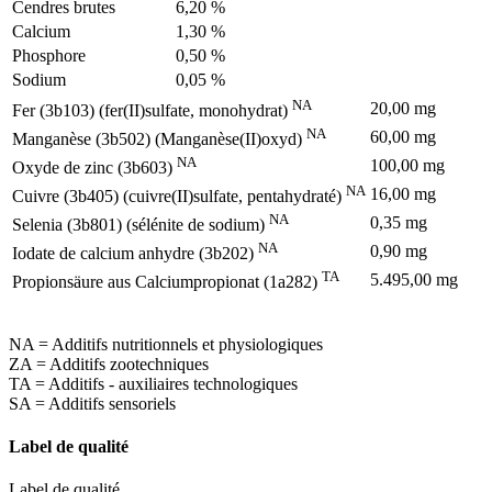
Cendres brutes
6,20 %
Calcium
1,30 %
Phosphore
0,50 %
Sodium
0,05 %
NA
20,00 mg
Fer (3b103) (fer(II)sulfate, monohydrat)
NA
60,00 mg
Manganèse (3b502) (Manganèse(II)oxyd)
NA
100,00 mg
Oxyde de zinc (3b603)
NA
16,00 mg
Cuivre (3b405) (cuivre(II)sulfate, pentahydraté)
NA
0,35 mg
Selenia (3b801) (sélénite de sodium)
NA
0,90 mg
Iodate de calcium anhydre (3b202)
TA
5.495,00 mg
Propionsäure aus Calciumpropionat (1a282)
NA = Additifs nutritionnels et physiologiques
ZA = Additifs zootechniques
TA = Additifs - auxiliaires technologiques
SA = Additifs sensoriels
Label de qualité
Label de qualité