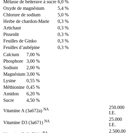
Mélasse de betterave à sucre
6,0 %
Oxyde de magnésium
5,4 %
Chlorure de sodium
5,0 %
Herbe de chardon-Marie
0,3 %
Artichaut
0,3 %
Pissenlit
0,3 %
Feuilles de Ginko
0,3 %
Feuilles d’aubépine
0,3 %
Calcium
7,00 %
Phosphore
3,00 %
Sodium
2,00 %
Magnésium
3,00 %
Lysine
0,55 %
Méthionine
0,45 %
Amidon
6,20 %
Sucre
4,50 %
250.000
NA
Vitamine A (3a672a)
I.E.
25.000
NA
Vitamine D3 (3a671)
I.E.
2.500,00
NA