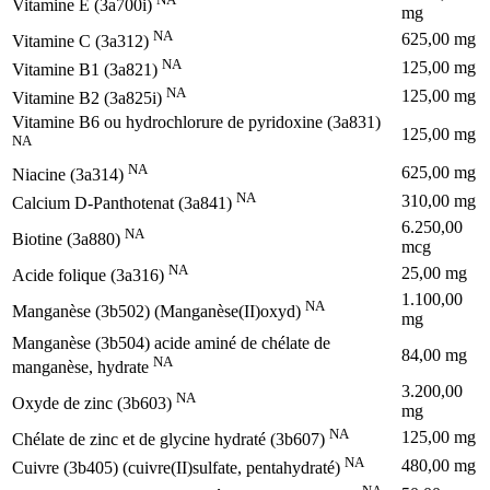
Vitamine E (3a700i)
mg
NA
625,00 mg
Vitamine C (3a312)
NA
125,00 mg
Vitamine B1 (3a821)
NA
125,00 mg
Vitamine B2 (3a825i)
Vitamine B6 ou hydrochlorure de pyridoxine (3a831)
125,00 mg
NA
NA
625,00 mg
Niacine (3a314)
NA
310,00 mg
Calcium D-Panthotenat (3a841)
6.250,00
NA
Biotine (3a880)
mcg
NA
25,00 mg
Acide folique (3a316)
1.100,00
NA
Manganèse (3b502) (Manganèse(II)oxyd)
mg
Manganèse (3b504) acide aminé de chélate de
84,00 mg
NA
manganèse, hydrate
3.200,00
NA
Oxyde de zinc (3b603)
mg
NA
125,00 mg
Chélate de zinc et de glycine hydraté (3b607)
NA
480,00 mg
Cuivre (3b405) (cuivre(II)sulfate, pentahydraté)