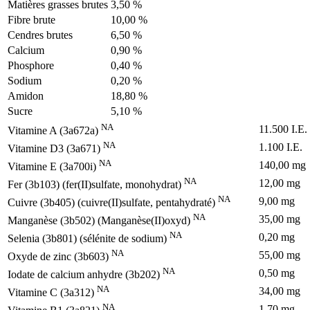
Matières grasses brutes
3,50 %
Fibre brute
10,00 %
Cendres brutes
6,50 %
Calcium
0,90 %
Phosphore
0,40 %
Sodium
0,20 %
Amidon
18,80 %
Sucre
5,10 %
NA
11.500 I.E.
Vitamine A (3a672a)
NA
1.100 I.E.
Vitamine D3 (3a671)
NA
140,00 mg
Vitamine E (3a700i)
NA
12,00 mg
Fer (3b103) (fer(II)sulfate, monohydrat)
NA
9,00 mg
Cuivre (3b405) (cuivre(II)sulfate, pentahydraté)
NA
35,00 mg
Manganèse (3b502) (Manganèse(II)oxyd)
NA
0,20 mg
Selenia (3b801) (sélénite de sodium)
NA
55,00 mg
Oxyde de zinc (3b603)
NA
0,50 mg
Iodate de calcium anhydre (3b202)
NA
34,00 mg
Vitamine C (3a312)
NA
1,70 mg