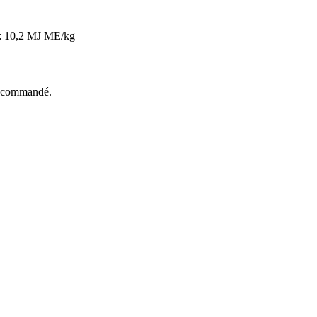
: 10,2 MJ ME/kg
 recommandé.