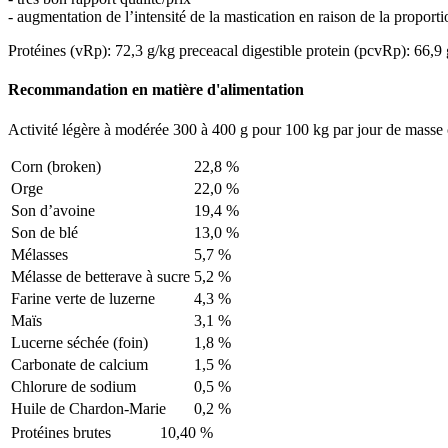
- augmentation de l’intensité de la mastication en raison de la proporti
Protéines (vRp): 72,3 g/kg
preceacal digestible protein (pcvRp): 66,9
Recommandation en matière d'alimentation
Activité légère à modérée 300 à 400 g pour 100 kg par jour de masse c
Corn (broken)
22,8 %
Orge
22,0 %
Son d’avoine
19,4 %
Son de blé
13,0 %
Mélasses
5,7 %
Mélasse de betterave à sucre
5,2 %
Farine verte de luzerne
4,3 %
Maïs
3,1 %
Lucerne séchée (foin)
1,8 %
Carbonate de calcium
1,5 %
Chlorure de sodium
0,5 %
Huile de Chardon-Marie
0,2 %
Protéines brutes
10,40 %