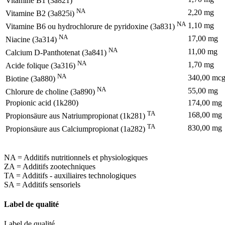
Vitamine B1 (3a821)
NA
2,20 mg
Vitamine B2 (3a825i)
NA
1,10 mg
Vitamine B6 ou hydrochlorure de pyridoxine (3a831)
NA
17,00 mg
Niacine (3a314)
NA
11,00 mg
Calcium D-Panthotenat (3a841)
NA
1,70 mg
Acide folique (3a316)
NA
340,00 mc
Biotine (3a880)
NA
55,00 mg
Chlorure de choline (3a890)
Propionic acid (1k280)
174,00 mg
TA
168,00 mg
Propionsäure aus Natriumpropionat (1k281)
TA
830,00 mg
Propionsäure aus Calciumpropionat (1a282)
NA = Additifs nutritionnels et physiologiques
ZA = Additifs zootechniques
TA = Additifs - auxiliaires technologiques
SA = Additifs sensoriels
Label de qualité
Label de qualité