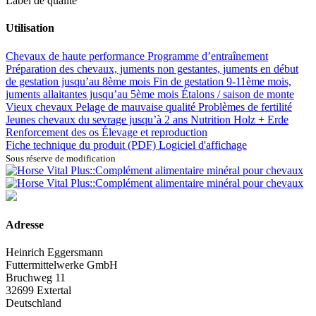
Label de qualité
Utilisation
Chevaux de haute performance
Programme d’entraînement
Préparation des chevaux, juments non gestantes, juments en début
de gestation jusqu’au 8ème mois
Fin de gestation 9-11ème mois,
juments allaitantes jusqu’au 5ème mois
Étalons / saison de monte
Vieux chevaux
Pelage de mauvaise qualité
Problèmes de fertilité
Jeunes chevaux du sevrage jusqu’à 2 ans
Nutrition Holz + Erde
Renforcement des os
Élevage et reproduction
Fiche technique du produit (PDF)
Logiciel d'affichage
Sous réserve de modification
Adresse
Heinrich Eggersmann
Futtermittelwerke GmbH
Bruchweg 11
32699 Extertal
Deutschland