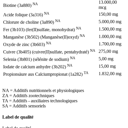
13.000,00
NA
Biotine (3a880)
mcg
NA
150,00 mg
Acide folique (3a316)
NA
5.000,00 mg
Chlorure de choline (3a890)
NA
1.500,00 mg
Fer (3b103) (fer(II)sulfate, monohydrat)
NA
1.000,00 mg
Manganèse (3b502) (Manganèse(II)oxyd)
NA
1.700,00 mg
Oxyde de zinc (3b603)
NA
275,00 mg
Cuivre (3b405) (cuivre(II)sulfate, pentahydraté)
NA
5,00 mg
Selenia (3b801) (sélénite de sodium)
NA
15,00 mg
Iodate de calcium anhydre (3b202)
TA
1.832,00 mg
Propionsäure aus Calciumpropionat (1a282)
NA = Additifs nutritionnels et physiologiques
ZA = Additifs zootechniques
TA = Additifs - auxiliaires technologiques
SA = Additifs sensoriels
Label de qualité