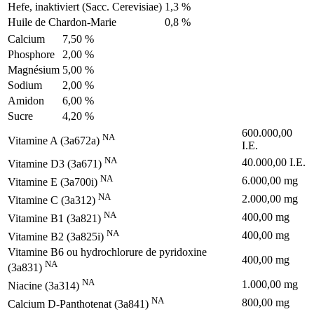
Hefe, inaktiviert (Sacc. Cerevisiae)
1,3 %
Huile de Chardon-Marie
0,8 %
Calcium
7,50 %
Phosphore
2,00 %
Magnésium
5,00 %
Sodium
2,00 %
Amidon
6,00 %
Sucre
4,20 %
600.000,00
NA
Vitamine A (3a672a)
I.E.
NA
40.000,00 I.E.
Vitamine D3 (3a671)
NA
6.000,00 mg
Vitamine E (3a700i)
NA
2.000,00 mg
Vitamine C (3a312)
NA
400,00 mg
Vitamine B1 (3a821)
NA
400,00 mg
Vitamine B2 (3a825i)
Vitamine B6 ou hydrochlorure de pyridoxine
400,00 mg
NA
(3a831)
NA
1.000,00 mg
Niacine (3a314)
NA
800,00 mg
Calcium D-Panthotenat (3a841)