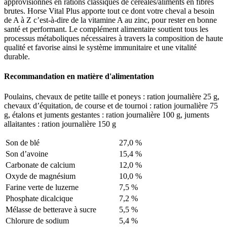
approvisionnés en rations classiques de céréales/aliments en fibres
brutes. Horse Vital Plus apporte tout ce dont votre cheval a besoin
de A à Z c’est-à-dire de la vitamine A au zinc, pour rester en bonne
santé et performant. Le complément alimentaire soutient tous les
processus métaboliques nécessaires à travers la composition de haute
qualité et favorise ainsi le système immunitaire et une vitalité
durable.
Recommandation en matière d'alimentation
Poulains, chevaux de petite taille et poneys : ration journalière 25 g,
chevaux d’équitation, de course et de tournoi : ration journalière 75
g, étalons et juments gestantes : ration journalière 100 g, juments
allaitantes : ration journalière 150 g
Son de blé
27,0 %
Son d’avoine
15,4 %
Carbonate de calcium
12,0 %
Oxyde de magnésium
10,0 %
Farine verte de luzerne
7,5 %
Phosphate dicalcique
7,2 %
Mélasse de betterave à sucre
5,5 %
Chlorure de sodium
5,4 %